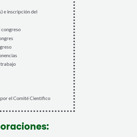
) e inscripción del
l congreso
congres
greso
ponencias
trabajo
por el Comité Científico
boraciones: