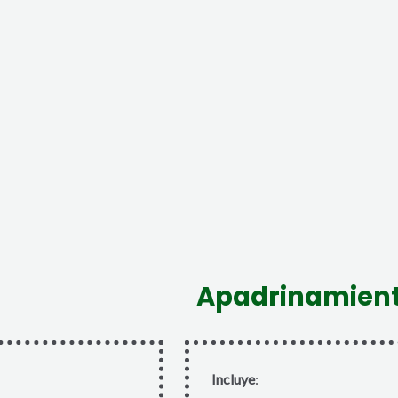
Apadrinamiento
Incluye
: