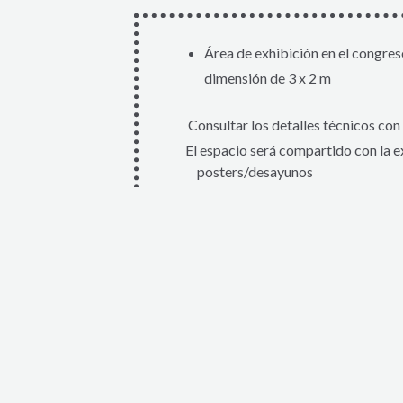
Área de exhibición en el congres
dimensión de 3 x 2 m
Consultar los detalles técnicos con 
El espacio será compartido con la ex
posters/desayunos
(se determinará en función de lo qu
* Los precios no incluyen IVA
PLANO - EXPOSICIÓN