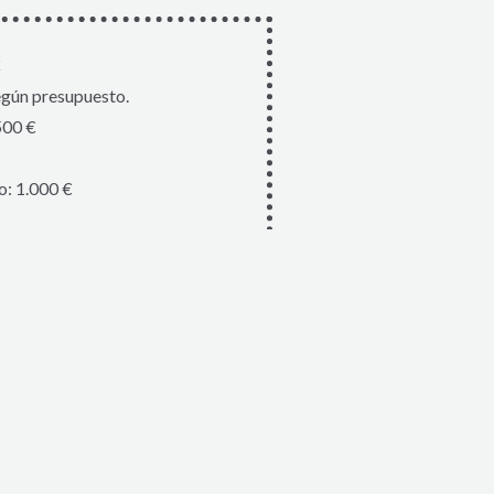
€
egún presupuesto.
500 €
: 1.000 €
greso: 400 €
€
 Gala: 77€
IVA