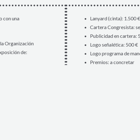
o con una
Lanyard (cinta): 1.500 
Cartera Congresista: s
Publicidad en cartera: 
la Organización
Logo señalética: 500 €
posición de:
Logo programa de mano
Premios: a concretar
e haya)
Logo en web SEÑ y Con
Newsletter diaria: 300 
Asistencia a la Cena de
 COMERCIAL
* Los precios no incluyen 
FORMULARIO