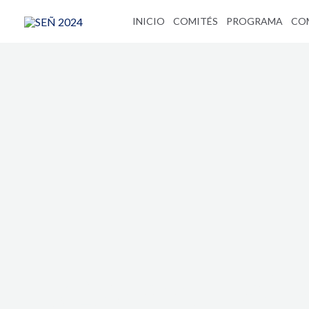
Ir
INICIO
COMITÉS
PROGRAMA
CO
al
contenido
Comunic